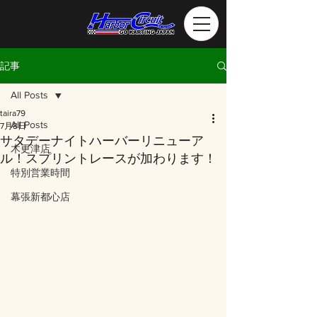
記事
All Posts
taira79
All Posts
7月8日
サタデーナイトハーバーリニューア
木更津店
ル！スプリントレースが加わります！
特別営業時間
幕張新都心店