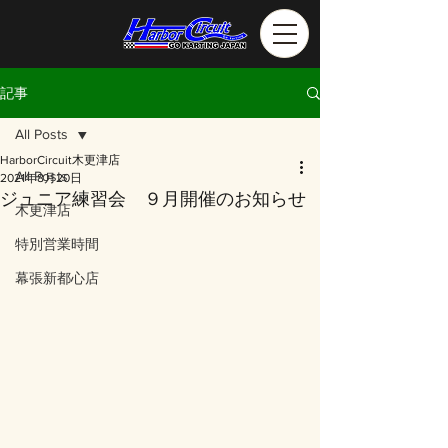
記事
All Posts
HarborCircuit木更津店
All Posts
2021年8月20日
ジュニア練習会 ９月開催のお知らせ
木更津店
特別営業時間
幕張新都心店