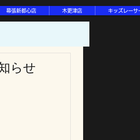
幕張新都心店
木更津店
キッズレーサ
知らせ