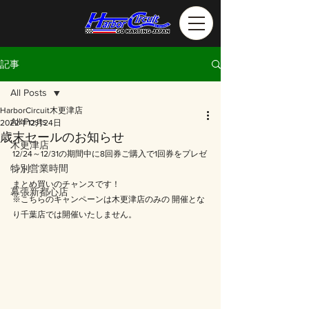
記事
All Posts
HarborCircuit木更津店
All Posts
2022年12月24日
歳末セールのお知らせ
木更津店
12/24～12/31の期間中に8回券ご購入で1回券をプレゼ
特別営業時間
ント!
まとめ買いのチャンスです！
幕張新都心店
※こちらのキャンペーンは木更津店のみの 開催とな
り千葉店では開催いたしません。