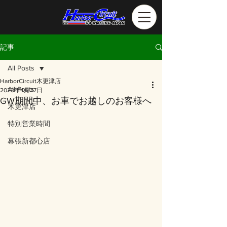
記事
All Posts
HarborCircuit木更津店
All Posts
2023年4月27日
GW期間中、お車でお越しのお客様へ
木更津店
特別営業時間
幕張新都心店