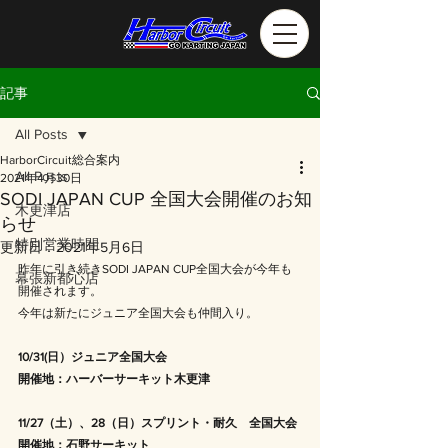
記事
All Posts
HarborCircuit総合案内
All Posts
2021年4月30日
SODI JAPAN CUP 全国大会開催のお知
木更津店
らせ
特別営業時間
更新日：
2021年5月6日
昨年に引き続きSODI JAPAN CUP全国大会が今年も
幕張新都心店
開催されます。
今年は新たにジュニア全国大会も仲間入り。
10/31(日）ジュニア全国大会　
開催地：ハーバーサーキット木更津
11/27（土）、28（日）スプリント・耐久　全国大会
開催地：石野サーキット