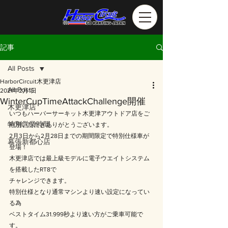
記事
All Posts
HarborCircuit木更津店
All Posts
2021年2月1日
WinterCupTimeAttackChallenge開催
木更津店
いつもハーバーサーキット木更津アウトドア店をご
特別営業時間
利用いただきありがとうございます。
2月3日から2月28日までの期間限定で特別仕様車が
幕張新都心店
登場！
木更津店では最上級モデルに電子ウエイトシステム
を搭載したRT8で
チャレンジできます。
特別仕様となり通常マシンより速い設定になってい
る為
ベストタイム31.999秒より速い方がご乗車可能で
す。