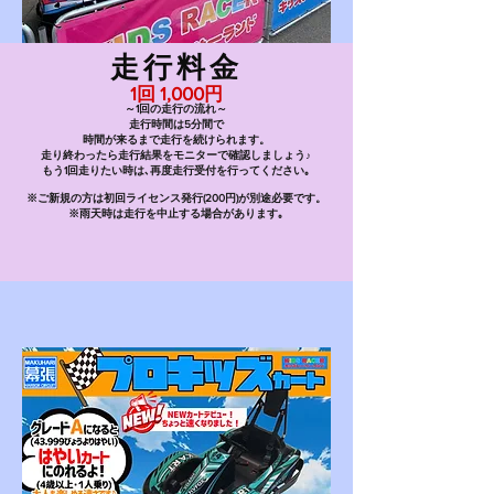
走行料金
1回 1,000円
～1回の走行の流れ～
走行時間は5分間で
時間が来るまで走行を続けられます。
走り終わったら走行結果をモニターで確認しましょう♪
もう1回走りたい時は､再度走行受付を行ってください｡
​※ご新規の方は初回ライセンス発行(200円)が別途必要です。
※雨天時は走行を中止する場合があります｡