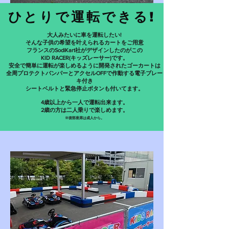
ひとりで運転できる!
大人みたいに車を運転したい!
そんな子供の希望を叶えられるカートをご用意
フランスのSodiKart社がデザインしたのがこの
KID RACER(キッズレーサー)です。
安全で簡単に運転が楽しめるように開発されたゴーカートは
全周プロテクトバンパーとアクセルOFFで作動する電子ブレー
キ付き
シートベルトと緊急停止ボタンも付いてます。
4歳以上から一人で運転出来ます。
​2歳の方は二人乗りで楽しめます。
※後部座席は成人から。