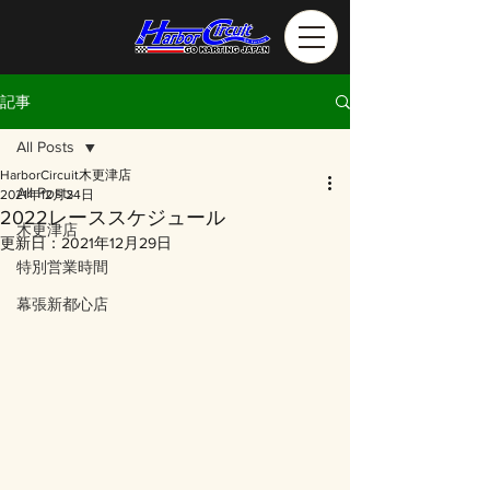
記事
All Posts
HarborCircuit木更津店
All Posts
2021年12月24日
2022レーススケジュール
木更津店
更新日：
2021年12月29日
特別営業時間
幕張新都心店