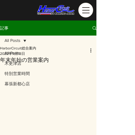
記事
All Posts
HarborCircuit総合案内
All Posts
2022年11月13日
年末年始の営業案内
木更津店
特別営業時間
幕張新都心店