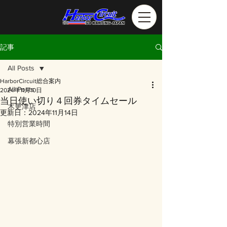
記事
All Posts
HarborCircuit総合案内
All Posts
2024年11月10日
当日使い切り４回券タイムセール
木更津店
更新日：
2024年11月14日
特別営業時間
幕張新都心店