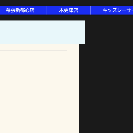
幕張新都心店
木更津店
キッズレーサ