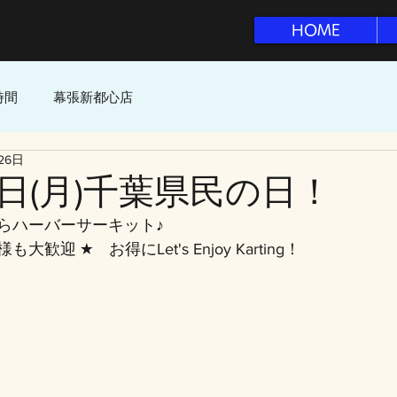
HOME
時間
幕張新都心店
26日
日(月)千葉県民の日！
らハーバーサーキット♪
様も大歓迎 ★　お得に
Let's Enjoy Karting！