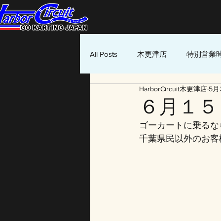
All Posts
木更津店
特別営業
HarborCircuit木更津店
5月
６月１５
ゴーカートに乗るな
千葉県民以外のお客