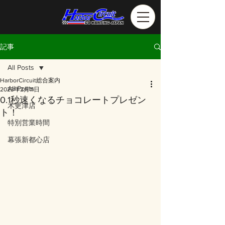
記事
All Posts
HarborCircuit総合案内
All Posts
2023年2月11日
0.1秒速くなるチョコレートプレゼン
木更津店
ト！
特別営業時間
幕張新都心店