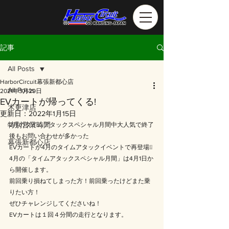
記事
All Posts
HarborCircuit幕張新都心店
All Posts
2021年3月29日
EVカートが帰ってくる!
木更津店
更新日：
2022年1月15日
特別営業時間
2月のタイムアタックスペシャル月間中大人気で終了
後もお問い合わせが多かった
幕張新都心店
EVカートが4月のタイムアタックイベントで再登場❕❕
4月の「タイムアタックスペシャル月間」は4月1日か
ら開催します。
前回乗り損ねてしまった方！前回乗ったけどまた乗
りたい方！
ぜひチャレンジしてくださいね！
EVカートは１回４分間の走行となります。