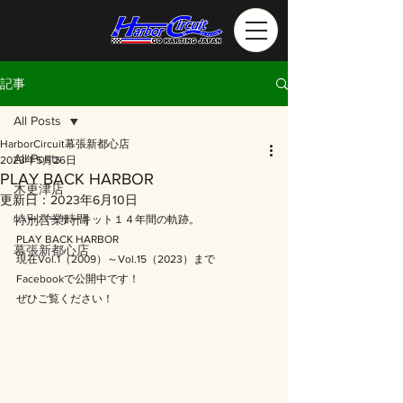
記事
All Posts
HarborCircuit幕張新都心店
All Posts
2023年5月26日
PLAY BACK HARBOR
木更津店
更新日：
2023年6月10日
特別営業時間
ハーバーサーキット１４年間の軌跡。
PLAY BACK HARBOR
幕張新都心店
現在Vol.1（2009）～Vol.15（2023）まで
Facebookで公開中です！
ぜひご覧ください！