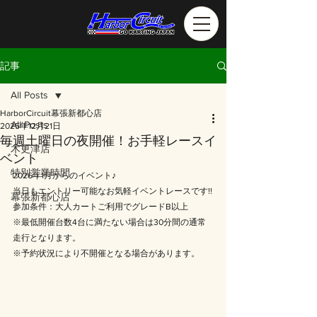
記事
All Posts
HarborCircuit幕張新都心店
All Posts
2025年12月21日
毎週土曜日の夜開催！お手軽レースイ
木更津店
ベント
特別営業時間
2026年1月からのイベント♪
当日もエントリー可能なお気軽イベントレースです!!
幕張新都心店
参加条件：大人カートご利用でグレードB以上
※最低開催台数4台に満たない場合は30分間の通常
走行となります。
※予約状況により不開催となる場合があります。