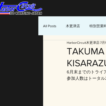
All Posts
木更津店
特別営業
HarborCircuit木更津店
7月
TAKUMA 
KISAR
6月末までのトライ
参加人数はトータル