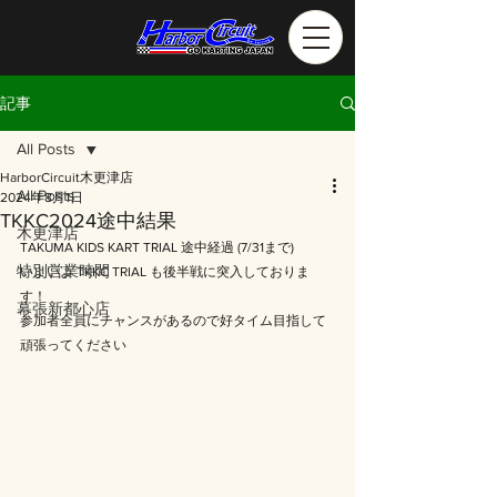
記事
All Posts
HarborCircuit木更津店
All Posts
2024年8月1日
TKKC2024途中結果
木更津店
TAKUMA KIDS KART TRIAL 途中経過 (7/31まで)
特別営業時間
いよいよ TKKC TRIAL も後半戦に突入しておりま
す！
幕張新都心店
参加者全員にチャンスがあるので好タイム目指して
頑張ってください