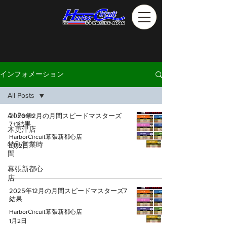
インフォメーション
All Posts
All Posts
2026年2月の月間スピードマスターズ
7+1結果
木更津店
HarborCircuit幕張新都心店
特別営業時
3月2日
間
幕張新都心
店
2025年12月の月間スピードマスターズ7
結果
HarborCircuit幕張新都心店
1月2日