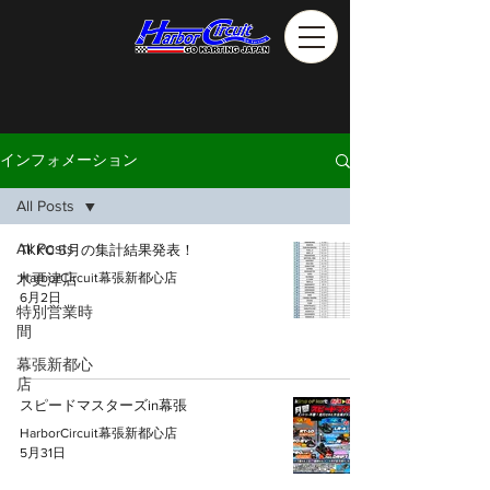
インフォメーション
All Posts
All Posts
TKKC 5月の集計結果発表！
木更津店
HarborCircuit幕張新都心店
6月2日
特別営業時
間
幕張新都心
店
スピードマスターズin幕張
HarborCircuit幕張新都心店
5月31日